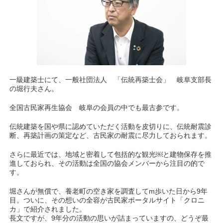
一級建築士にて、一般社団法人 「伝統再築士会」 岐阜支部長
の堀行夫さん。
全国古民家再生協会 岐阜の会員の中でも最古参です。
伝統建築を国や県に認めていただく活動を皮切りに、伝統耐震診
断、再築計画の策定など、古民家の耐震に尽力しておられます。
さらに最近では、地域と密着して包括的な観光￼と建物保存を推
進しておられ、その活動は全国の協会メンバーから注目の的で
す。
堀さんが無償で、養老町の空き家を調査してm歩いた日から9年
目。ついに、その想いの全容が古民家ポータルサイト「クロニ
カ」で紹介されました。
長文ですが、9年分の活動の思いが詰まっていますの、どうぞ最