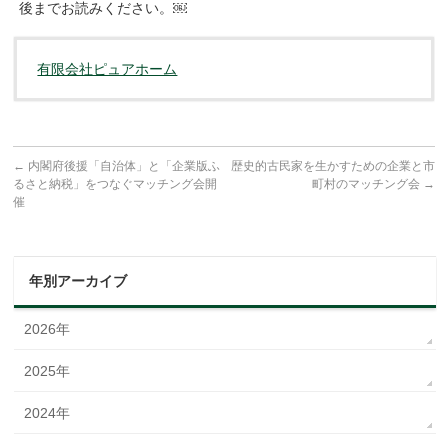
後までお読みください。￼
有限会社ピュアホーム
←
内閣府後援「自治体」と「企業版ふ
歴史的古民家を生かすための企業と市
るさと納税」をつなぐマッチング会開
町村のマッチング会
→
催
年別アーカイブ
2026年
2025年
2024年