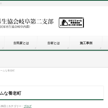
！
古民家とは
古材とは
施工事例
ホームな養老町
ムな養老町
月26日
カテゴリー :
ブログ