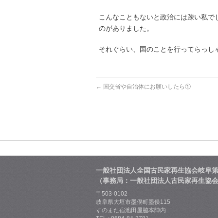
こんなこともないと政治には疎い私で
のがありました。
それぐらい、国のことを行ってらっし
←
国交省や自治体にお願いしたら①
一般社団法人全国古民家再生協会岐阜
（事務局：一般社団法人古民家再生協
〒503-0102
岐阜県大垣市墨俣町墨俣115
すのまた宿池田屋脇本陣内