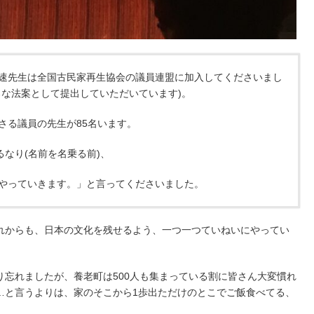
速先生は全国古民家再生協会の議員連盟に加入してくださいまし
ろな法案として提出していただいています)。
さる議員の先生が85名います。
るなり(名前を名乗る前)、
やっていきます。」と言ってくださいました。
れからも、日本の文化を残せるよう、一つ一つていねいにやってい
り忘れましたが、養老町は500人も集まっている割に皆さん大変慣れ
…と言うよりは、家のそこから1歩出ただけのとこでご飯食べてる、