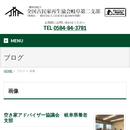
お気軽にお問い合わせください
TEL
0584-84-3781
MENU
ブログ
HOME
»
ブログ
»
画像
画像
空き家アドバイザー協議会 岐阜県養老
支部