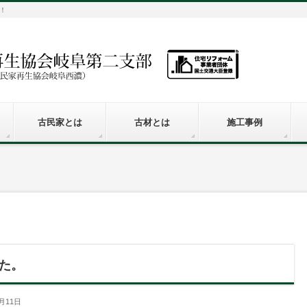
！
古民家とは
古材とは
施工事例
た。
月11日