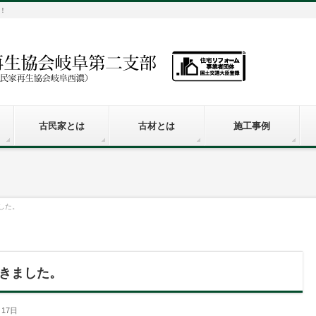
！
古民家とは
古材とは
施工事例
した。
きました。
月17日