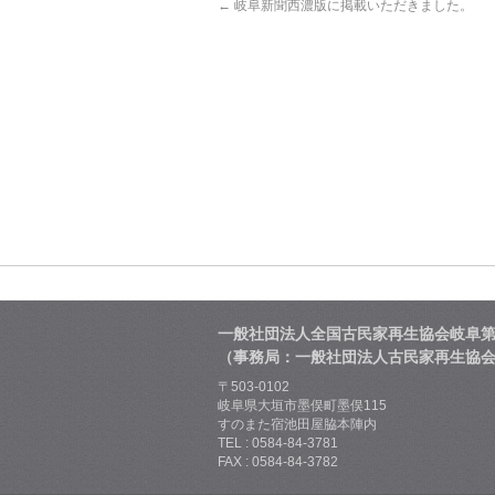
←
岐阜新聞西濃版に掲載いただきました。
一般社団法人全国古民家再生協会岐阜
（事務局：一般社団法人古民家再生協
〒503-0102
岐阜県大垣市墨俣町墨俣115
すのまた宿池田屋脇本陣内
TEL : 0584-84-3781
FAX : 0584-84-3782