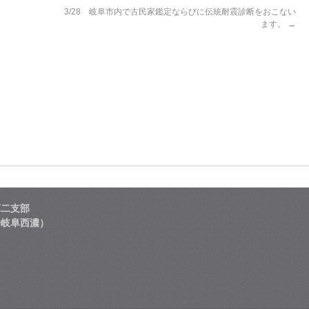
3/28 岐阜市内で古民家鑑定ならびに伝統耐震診断をおこない
ます。
→
第二支部
会岐阜西濃）