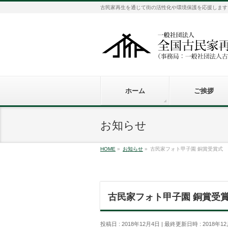
古民家再生を通じて街の活性化や環境保護を応援します
ホーム
ご挨拶
お知らせ
HOME
»
お知らせ
»
古民家フォト甲子園 銅賞受賞式
古民家フォト甲子園 銅賞受
投稿日 : 2018年12月4日
最終更新日時 : 2018年1