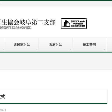
！
古民家とは
古材とは
施工事例
賞式
2月4日