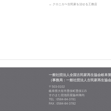
←
クロニカ〜古民家を治せる工務店
一般社団法人全国古民家再生協会岐阜
（事務局：一般社団法人古民家再生協
〒503-0102
岐阜県大垣市墨俣町墨俣115
すのまた宿池田屋脇本陣内
TEL : 0584-84-3781
FAX : 0584-84-3782