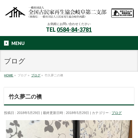
お気軽にお問い合わせください
TEL
0584-84-3781
MENU
ブログ
HOME
»
ブログ
»
ブログ
»
竹久夢二の襖
竹久夢二の襖
投稿日 : 2018年5月29日
最終更新日時 : 2018年5月29日
カテゴリー :
ブログ