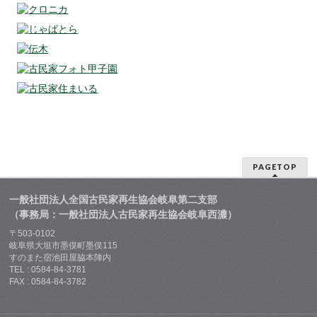
PAGETOP
一般社団法人全国古民家再生協会岐阜第二支部
（事務局：一般社団法人古民家再生協会岐阜西濃）
〒503-0102
岐阜県大垣市墨俣町墨俣115
すのまた宿池田屋脇本陣内
TEL : 0584-84-3781
FAX : 0584-84-3782