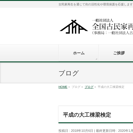
古民家再生を通じて街の活性化や環境保護を応援します
ホーム
ご挨拶
ブログ
HOME
»
ブログ
»
ブログ
»
平成の大工棟梁検定
平成の大工棟梁検定
投稿日 : 2018年10月6日
最終更新日時 : 2020年1