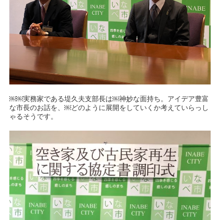
￼￼実務家である堤久夫支部長は￼神妙な面持ち。アイデア豊富
な市長のお話を、￼どのように展開をしていくか考えていらっし
ゃるそうです。