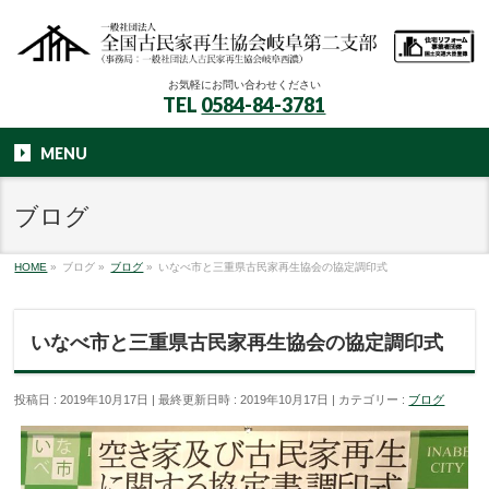
お気軽にお問い合わせください
TEL
0584-84-3781
MENU
ブログ
HOME
»
ブログ
»
ブログ
»
いなべ市と三重県古民家再生協会の協定調印式
いなべ市と三重県古民家再生協会の協定調印式
投稿日 : 2019年10月17日
最終更新日時 : 2019年10月17日
カテゴリー :
ブログ