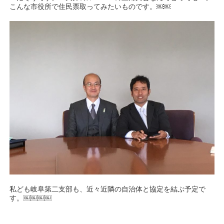
こんな市役所で住民票取ってみたいものです。￼￼
私ども岐阜第二支部も、近々近隣の自治体と協定を結ぶ予定で
す。￼￼￼￼